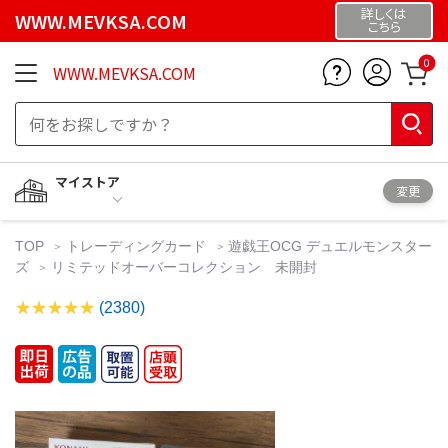
詳しくは
WWW.MEVKSA.COM
こちら
0
WWW.MEVKSA.COM
マイストア
変更
TOP
トレーディングカード
遊戯王OCG デュエルモンスター
ズ
リミテッドオーバーコレクション 未開封
(2380)