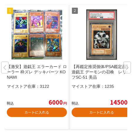
【激安】遊戯王 エラーカード ロ
【再鑑定推奨個体/PSA鑑定品】
ーラー 枠ズレ デッキパーツ KO
遊戯王 デーモンの召喚 レリー
NAMI
フSC-51 美品
マイストア在庫：
3122
マイストア在庫：
1235
6000
14500
税込
円
税込
円
カートに入れる
カートに入れる