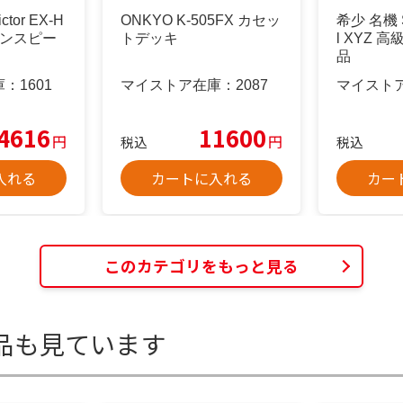
ctor EX-H
ONKYO K-505FX カセッ
希少 名機 S
ーンスピー
トデッキ
l XYZ 
品
庫：
1601
マイストア在庫：
2087
マイスト
4616
11600
円
円
税込
税込
入れる
カートに入れる
カー
このカテゴリをもっと見る
品も見ています