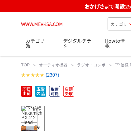
おかげさまで開設2
WWW.MEVKSA.COM
カテゴリ一
デジタルチラ
Howto情
覧
シ
報
TOP
オーディオ機器
ラジオ・コンポ
下*信様 Na
(2307)