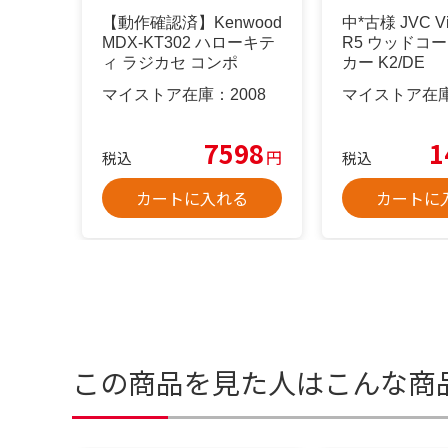
【動作確認済】Kenwood
中*古様 JVC Vi
MDX-KT302 ハローキテ
R5 ウッドコ
ィ ラジカセ コンポ
カー K2/DE
マイストア在庫：
2008
マイストア在
7598
1
円
税込
税込
カートに入れる
カートに
この商品を見た人はこんな商