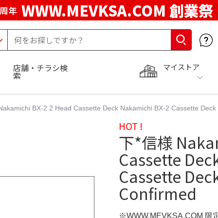
WWW.MEVKSA.COM 創業祭
5周年
マイストア
店舗・チラシ検
索
kamichi BX-2 2 Head Cassette Deck Nakamichi BX-2 Cassette Deck | F
HOT !
下*信様 Nakami
Cassette Dec
Cassette Deck 
Confirmed
※WWW.MEVKSA.COM 