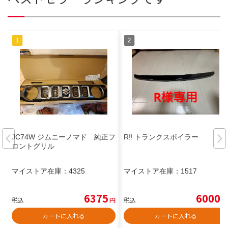
JC74W ジムニーノマド 純正フ
R‼️ トランクスポイラー
ロントグリル
マイストア在庫：
4325
マイストア在庫：
1517
6375
6000
税込
円
税込
円
カートに入れる
カートに入れる