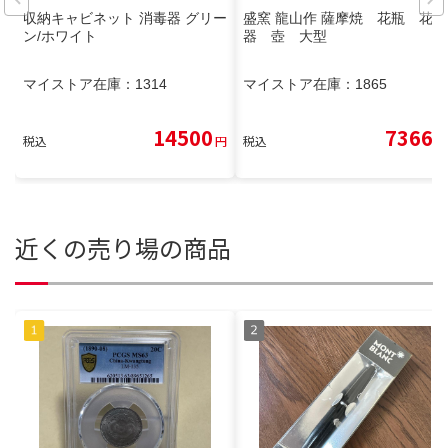
収納キャビネット 消毒器 グリー
盛窯 龍山作 薩摩焼 花瓶 花
ン/ホワイト
器 壺 大型
マイストア在庫：
1314
マイストア在庫：
1865
14500
7366
税込
円
税込
円
近くの売り場の商品