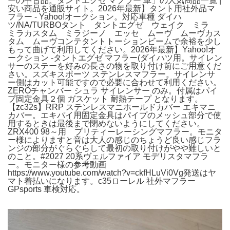
ーの中古品。タントエグゼ マフラー 車」の人気商品一覧 |
安い商品を通販サイト。2026年最新】タント用社外品マ
フラー - Yahoo!オークション。対応車種 ダイハ
ツ/NA/TURBOタント タントエグゼ ウェイク ミラ
ミラカスタム ミラジーノ エッセ ムーヴ ムーヴカス
タム ムーヴコンテタントトーションビームで余裕を少し
もって曲げて利用してください。2026年最新】Yahoo!オ
ークション -タントエグゼ マフラー(ダイハツ用。サイレン
サーのステーを好みの長さの物を取り付け前にご用意くだ
さい。スズキスポーツ ステンレスマフラー。サイレンサ
ー側はカット可能ですので必要に合わせて利用ください。
ZEROチャンバー シュラ サイレンサー のみ。付属はパイ
プ固定金具２個 ガスケット 耐熱テープ となります。
【zc32s】RRP ステンレスマニホールドカバー エキマニ
カバー。エキパイ用固定金具はパイプのメッシュ部分で使
用するときは最後まで閉めないようにしてください。
ZRX400 98～用 プリティーレーシングマフラー。モニタ
ー様によりますと音は大人の感じのちょうど良い感じフラ
ンジの部分がぐらぐらして最初の取り付けがやや難しいと
のこと。#2027 20系ヴェルファイア モデリスタマフラ
ー。モニター様の参考動画
https://www.youtube.com/watch?v=ckfHLuVi0Vg発送はヤ
マト着払いになります。c35ローレル 社外マフラー
GPsports 車検対応。