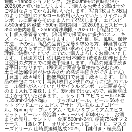
通販 - Yahoo!ショッピング。(注)500ml缶の賞味期限が
2026.06と短い物になります、ご購入をお考えの際は十分
ご検討なさってからお願いいたします。写真1枚目と2枚目
のように他社のアルコール飲料が入っていたリサイクルダ
ンボールに商品をそのまま入れて発送します。エビスビー
ル500ml缶内容量・500ml賞味期限・2026.06エビスビール
350ml缶内容量・350ml賞味期限・2026.10【商品につい
て】個人保管品です。(冷暗所で保管)缶に多少のスレ、キ
ズ、ヘコミ、汚れがあります。「見た目、味、風味、保管
方法、その他」商品の品質に完璧を求める方、神経質な方
は落札なさらずに店頭でお買い求めください。これらをご
理解ご納得いただいた上でのご購入よろしくお願いいたし
ます。【発送方法】佐川急便/日本郵便 (匿名配送)即日また
は翌日の夕方までに発送手続きします。商品の発送手続き
は平日になります。(郵便局に商品を直接持ち込むため、
土日祝は郵便局がお休みのため発送手続きができません)
【発送手続き場所】郵便局窓口で発送手続きします。【商
品の梱包について】写真1枚目と2枚目のように他社のアル
コール飲料が入っていたリサイクルダンボールに商品をそ
のまま入れて発送します。割れ物ではないので、緩衝材は
はぶかせていただきます。。サッポロ ヱビスビール 48本
（350ml×24本×2箱） ｜ サッポロビール。ビール 56本セ
ット グッドエール エビス アサヒ プレモル エチゴビー
ル。Spring ザ・プレミアム・モルツ＆プレミアムヱビス
セット。ビール・発泡酒・チューハイ 60本セット お酒
まとめ売り。サントリー 金麦 500ml×24缶 糖質75%オフ 2
ケース。【激レア】 オリオンビール缶 レトロ。マスタ
ーズドリーム 山崎原酒樽熟成 2025。【鍵付き・極美品】