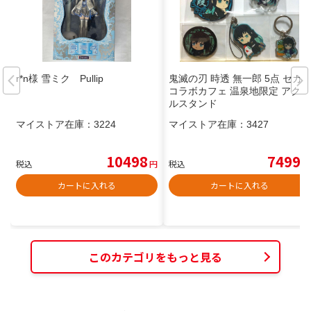
r*n様 雪ミク Pullip
鬼滅の刃 時透 無一郎 5点 セガ
コラボカフェ 温泉地限定 アクリ
ルスタンド
マイストア在庫：
3224
マイストア在庫：
3427
10498
7499
税込
円
税込
円
カートに入れる
カートに入れる
このカテゴリをもっと見る