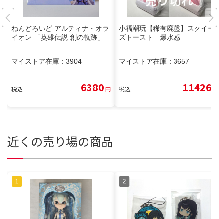
ねんどろいど アルティナ・オラ
小福潮玩【稀有廃盤】スクイー
イオン 「英雄伝説 創の軌跡」
ズトースト 爆水感
マイストア在庫：
3904
マイストア在庫：
3657
6380
11426
税込
円
税込
円
近くの売り場の商品