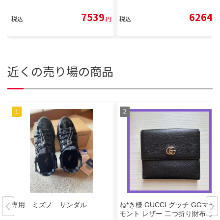
7539
6264
税込
円
税込
円
近くの売り場の商品
専用 ミズノ サンダル
ね*き様 GUCCI グッチ GGマー
モント レザー 二つ折り財布 ブ