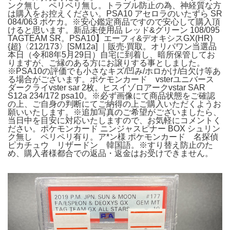
ンク無し ペリペリ無し。トラブル防止の為、神経質な方
は購入をお控えください。PSA10 アセロラのいたずら SR
084/063 ポケカ。※安心鑑定商品ですので安心して購入頂
けると思います。新品未使用品 レッド&グリーン 108/095
TAGTEAM SR。PSA10】エーフィ&デオキシスGX(HR)
{超}〈212/173〉[SM12a] ｜販売‧買取。オリパワン当選品
本日（令和8年5月29日）自宅に到着し、暗所保管してお
りますが、ご縁のある方にお譲りする事としました。
※PSA10の評価でも小さなキズ/凹み/ホロかけ/白欠け等あ
る場合がございます。ポケモンカード vsterユニバース
ダークライvster sar 2枚。ヒスイゾロアークvstar SAR
S12a 234/172 psa10。※必ず画像にて商品状態をご確認
の上、ご自身の判断にてご納得の上ご購入いただくようお
願いいたします。※追加写真のご希望がございましたら、
当日中を目安に対応いたしますので、お気軽にコメントく
ださい。ポケモンカード ニンジャスピナー BOX シュリン
ク無し ペリペリ有り。ア*ン様 ポケモンカード 名探偵
ピカチュウ リザードン 韓国語。※すり替え防止のた
め、購入者様都合での返品・返金はお受けできません。