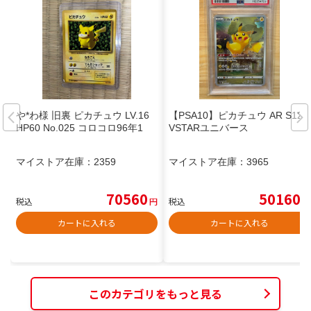
や*わ様 旧裏 ピカチュウ LV.16
【PSA10】ピカチュウ AR S12a
HP60 No.025 コロコロ96年1
VSTARユニバース
マイストア在庫：
2359
マイストア在庫：
3965
70560
50160
税込
円
税込
円
カートに入れる
カートに入れる
このカテゴリをもっと見る