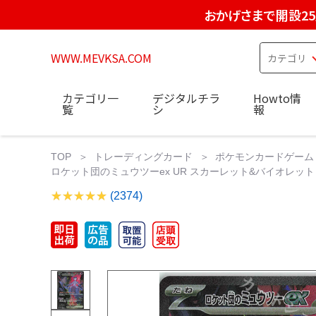
おかげさまで開設2
WWW.MEVKSA.COM
カテゴリ一
デジタルチラ
Howto情
覧
シ
報
TOP
トレーディングカード
ポケモンカードゲーム
ロケット団のミュウツーex UR スカーレット&バイオレット 拡
(2374)