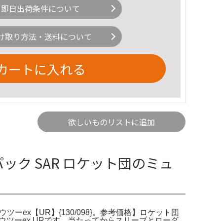
即日出荷条件について
け取り方法・送料について
カートに入れる
欲しいものリストに追加
ック SAR ロケット団のミュ
ウツーex【UR】{130/098}。参考価格】ロケット団
ミュウツーex URです。当たってからスリーブとローダ