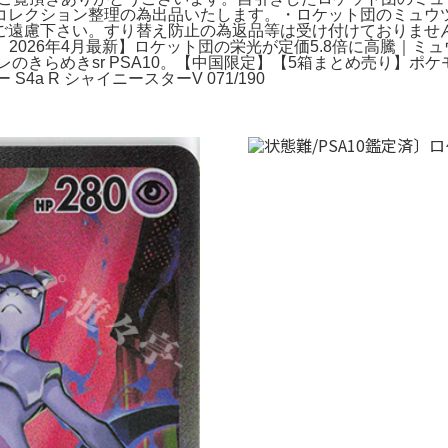
レクション整理の為出品いたします。・ロケット団のミュウツー
遠慮下さい。すり替え防止の為返品等は受け付けておりません。
ewtwo。2026年4月最新】ロケット団の栄光が定価5.8倍に高騰｜
らめきsr PSA10。【中国限定】【5箱まとめ売り】ポケモンカ
a R シャイニースターV 071/190