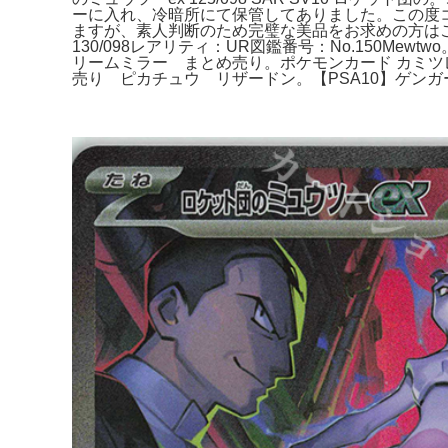
ーに入れ、冷暗所にて保管してありました。この度コ
ますが、素人判断のため完璧な美品をお求めの方はご
130/098​レアリティ：UR​図鑑番号：No.150M
リームミラー まとめ売り。ポケモンカード カミツレのき
売り ピカチュウ リザードン。【PSA10】ゲンガー S4