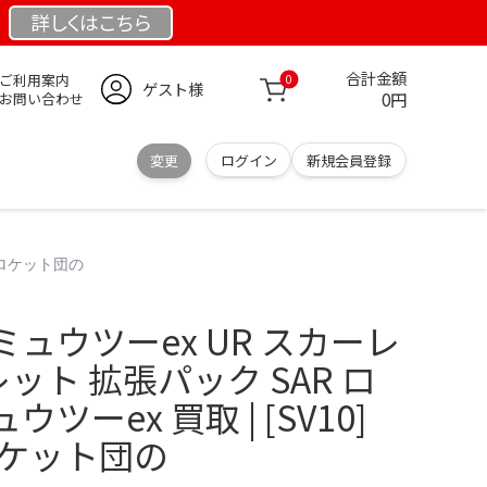
詳しくは
こちら
合計金額
ご利用案内
0
ゲスト様
0円
お問い合わせ
変更
ログイン
新規会員登録
 ロケット団の
ュウツーex UR スカーレ
ット 拡張パック SAR ロ
ーex 買取 | [SV10]
ロケット団の