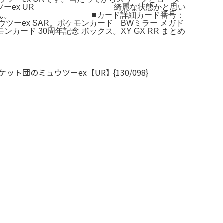
ex UR┈┈┈┈┈┈┈┈┈┈綺麗な状態かと思い
┈┈┈┈┈┈┈┈┈┈​■カード詳細​カード番号：
ミュウツーex SAR。ポケモンカード BWミラー メガド
ード 30周年記念 ボックス。XY GX RR まとめ