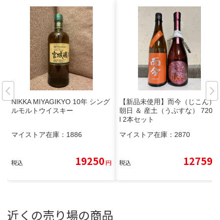
NIKKA MIYAGIKYO 10年 シング
【新品未使用】而今（じこん）
ルモルトウイスキー
朝日 ＆ 産土（うぶすな） 720m
l 2本セット
マイストア在庫：
1886
マイストア在庫：
2870
19250
12759
税込
円
税込
円
近くの売り場の商品