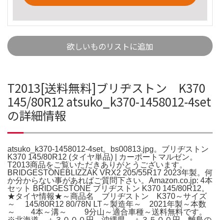
欲しいものリストに追加
T2013[送料無料]ブリヂストン K370
145/80R12 atsuko_k370-1458012-4set
の詳細情報
atsuko_k370-1458012-4set。bs00813.jpg。ブリヂストン
K370 145/80R12 (タイヤ単品) | カーポートマルゼン。
T2013商品をご覧いただきありがとうございます。
BRIDGESTONEBLIZZAK VRX2 205/55R17 2023年製。何
か分からない事があればご質問下さい。Amazon.co.jp: 4本
セット BRIDGESTONE ブリヂストン K370 145/80R12。
★タイヤ情報★～商品名 ブリヂストン K370～サイズ
～ 145/80R12 80/78N LT～製造年～ 2021年製～本数
～ 4本～溝～ 9分山～適合車種～送料無料です。
※北海道→＋３０００円 沖縄県→＋３５００円 離島の