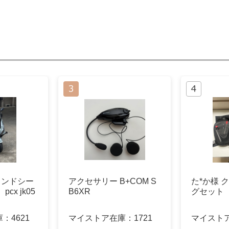
ウインドシー
アクセサリー B+COM S
た*か様 
cx jk05
B6XR
グセット
庫：
4621
マイストア在庫：
1721
マイスト