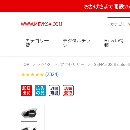
おかげさまで開設2
WWW.MEVKSA.COM
カテゴリ一
デジタルチラ
Howto情
覧
シ
報
TOP
バイク
アクセサリー
SENA 50S Bluetoo
(2324)