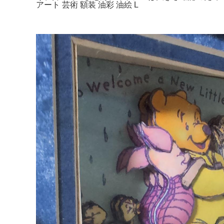
アート 芸術 額装 油彩 油絵 L