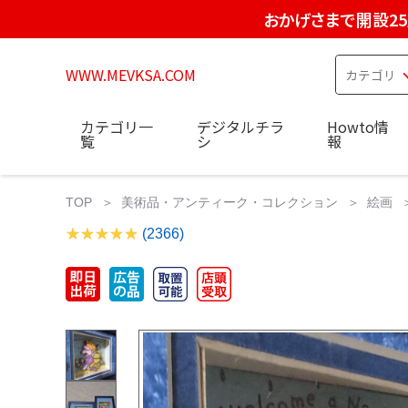
おかげさまで開設2
WWW.MEVKSA.COM
カテゴリ一
デジタルチラ
Howto情
覧
シ
報
TOP
美術品・アンティーク・コレクション
絵画
(2366)