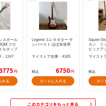
レスポール
Legend エレキギター サ
Squier St
49QM フロ
ンバースト ほぼ未使用
カン リ
イルタップ
ピックア
庫：
1247
マイストア在庫：
4165
マイスト
3775
6750
円
円
税込
税込
入れる
カートに入れる
カー
このカテゴリをもっと見る