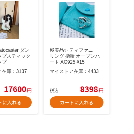
ratocaster ダン
極美品✨ ティファニー
ップスティック
リング 指輪 オープンハ
ップ
ート AG925 #15
ア在庫：
3137
マイストア在庫：
4433
17600
8398
円
円
税込
トに入れる
カートに入れる