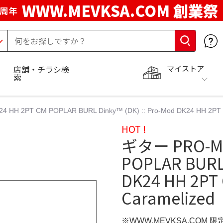
WWW.MEVKSA.COM 創業祭
5周年
マイストア
店舗・チラシ検
索
H 2PT CM POPLAR BURL Dinky™ (DK) :: Pro-Mod DK24 HH 2PT CM
HOT !
ギター PRO-MO
POPLAR BURL 
DK24 HH 2PT 
Caramelized
※WWW.MEVKSA.COM 