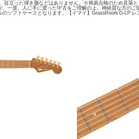
amelized Maple。目立った弾き傷などはありません。※簡易点
が、一度、人に手に渡った中古をご理解の上、神経質な方のご
ケースとなります。【イマイ】GrassRoots G-LP レスポ