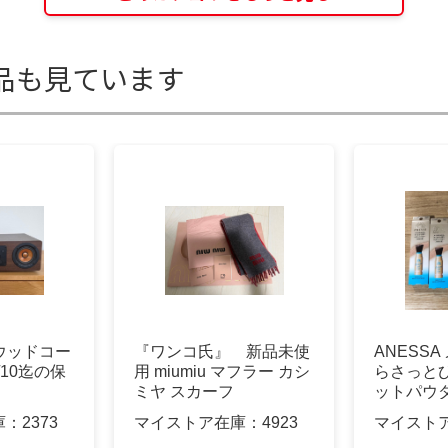
品も見ています
D6 ウッドコー
『ワンコ氏』 新品未使
ANESS
6/10迄の保
用 miumiu マフラー カシ
らさっと
ミヤ スカーフ
ットパウ
用 × 5
庫：
2373
マイストア在庫：
4923
マイスト