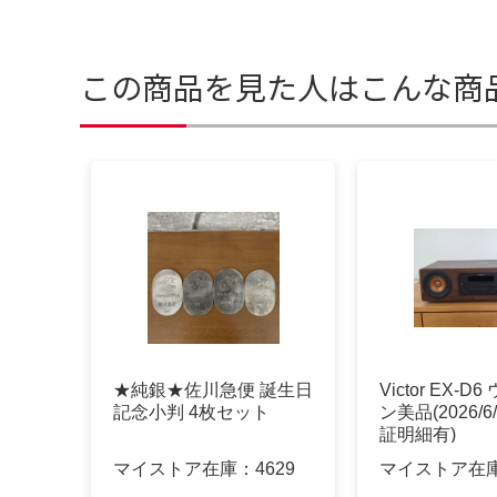
この商品を見た人はこんな商
★純銀★佐川急便 誕生日
Victor EX-
記念小判 4枚セット
ン美品(2026/
証明細有)
マイストア在庫：
4629
マイストア在