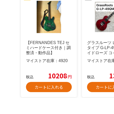
【FERNANDES TEJ セ
グラスルーツ 
ミハードケース付き｜調
タイプ G-LP-
整済・動作品】
イドローズ コ
マイストア在庫：
4920
マイストア在
10208
1
円
税込
税込
カートに入れる
カートに