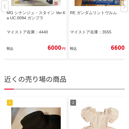
MG シナンジュ・スタイン Ver.K
RE ガンダムリントヴルム
a UC.0094 ガンプラ
マイストア在庫：
4440
マイストア在庫：
3555
6000
6600
税込
円
税込
円
近くの売り場の商品