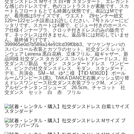
交ダンスドレス Mサイズ 白×青 スタンダード。エレガント
な感じのドレスです。色のコントラストが素敵です。スカ
ートもフロートもとても綺麗な状態です。表記はMです
が、着用感はSサイズです。ウエスト 29センチ〜総丈
120〜122センチ誤差はお許しください。7号トルソーにピ
ッタリです。スカートは4層で、ビジュー付きのホースヘ
ア仕様インナーブラ、クロッチ付きドレスのみの販売で
す。ネックレスは付きません。返品等には対応していませ
ん。最終値下げです。。
399965e0d7b589a14e91fcd39f0bb3。マツケンサンバの
スパンコール衣装とカツラのセット。社交ダンス レッス
ンウェア Leirena 黒白花柄、立体フリル、縦ギャザー。新
品同様 社交ダンス タカダンス コバルトブルードレス。社
交ダンス♡新品 モダン スタンダードドレス ワンピー
ス。ピンクの社交ダンスドレス、モダン、スタンダード、
デモ、共演会、SM～M。ゆ*こ様 【TID M362D】 ボール
ルームワンピース(黒)。TAKA DANCE右腕メッシュ切り替
えドレスワンピース社交ダンス衣装ブラックM。メンズ
アルゼンチンタンゴシューズ 26.5cm。チャコット 社
交ダンス セット 白 赤 フリル