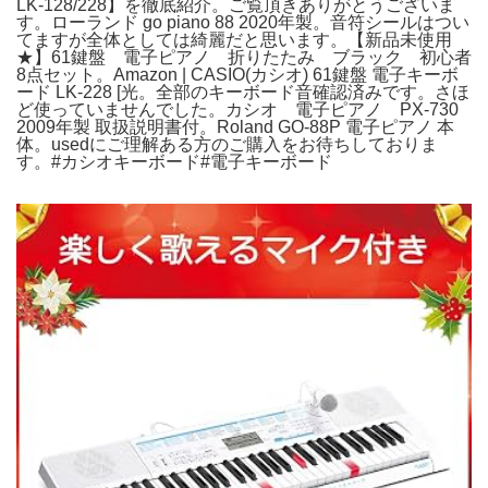
LK-128/228】を徹底紹介。ご覧頂きありがとうございま
す。ローランド go piano 88 2020年製。音符シールはつい
てますが全体としては綺麗だと思います。【新品未使用
★】61鍵盤 電子ピアノ 折りたたみ ブラック 初心者
8点セット。Amazon | CASIO(カシオ) 61鍵盤 電子キーボ
ード LK-228 [光。全部のキーボード音確認済みです。さほ
ど使っていませんでした。カシオ 電子ピアノ PX-730
2009年製 取扱説明書付。Roland GO-88P 電子ピアノ 本
体。usedにご理解ある方のご購入をお待ちしておりま
す。#カシオキーボード#電子キーボード