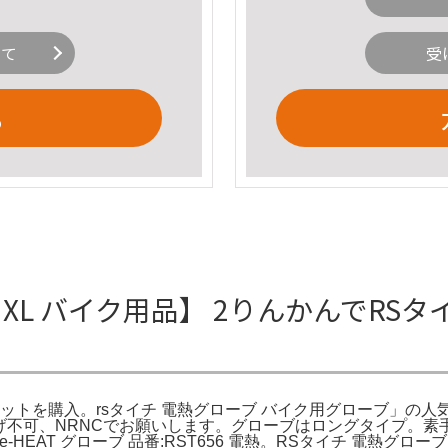
いて
受
る
 XL バイク用品】 2りんかんでRS
セットを購入。rsタイチ 電熱グローブ バイク用グローブ」の人
値下げ不可、NRNCでお願いします。グローブはロングタイプ。
-HEAT グローブ 品番:RST656 電熱。RSタイチ 電熱グローブ