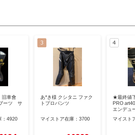
 旧車會
あ*き様 クシタニ ファク
★最終値下
ブーツ サ
トプロパンツ
PRO ar
エンデュ
庫：
4920
マイストア在庫：
3700
マイスト