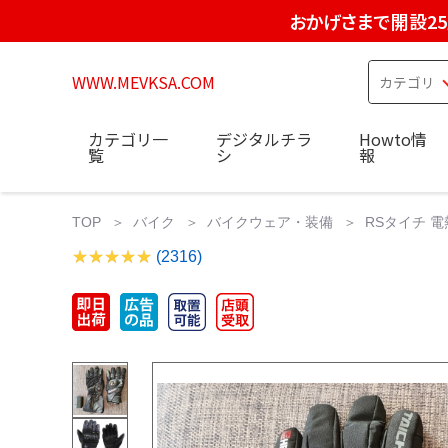
おかげさまで開設2
WWW.MEVKSA.COM
カテゴリ一
デジタルチラ
Howto情
覧
シ
報
TOP
バイク
バイクウェア・装備
RSタイチ 
(2316)