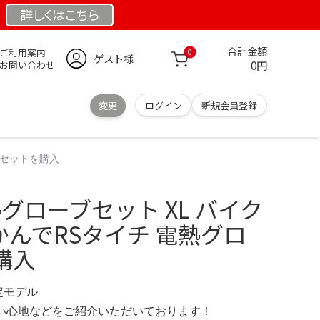
詳しくは
こちら
合計金額
ご利用案内
0
ゲスト様
0円
お問い合わせ
変更
ログイン
新規会員登録
ブセットを購入
熱グローブセット XL バイク
かんでRSタイチ 電熱グロ
購入
限定モデル
の使い心地などをご紹介いただいております！