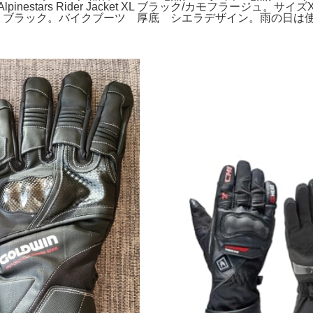
estars Rider Jacket XL ブラック/カモフラージ
 ブラック。バイクブーツ 厚底 シエラデザイン。雨の日は使用して