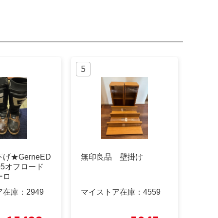
げ★GerneED
無印良品 壁掛け
t405オフロード
ーロ
ア在庫：
2949
マイストア在庫：
4559