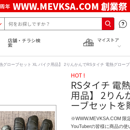
WWW.MEVKSA.COM 創業祭
5周年
マイストア
店舗・チラシ検
索
電熱グローブセット XL バイク用品】 2りんかんでRSタイチ 電熱グロー
HOT !
RSタイチ 電
用品】 2りん
ーブセットを
※WWW.MEVKSA.COM 
YouTuberの皆様に商品