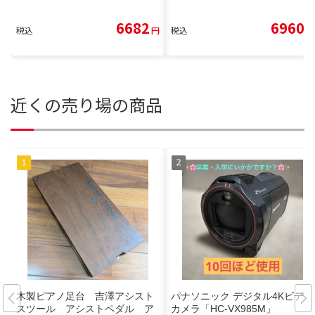
6682
6960
税込
円
税込
円
近くの売り場の商品
木製ピアノ足台 吉澤アシスト
パナソニック デジタル4Kビデオ
スツール アシストペダル ア
カメラ「HC-VX985M」