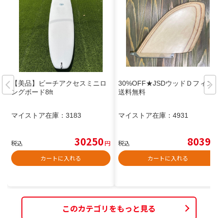
【美品】ビーチアクセスミニロ
30%OFF★JSDウッドＤフィン
ングボード8ft
送料無料
マイストア在庫：
3183
マイストア在庫：
4931
30250
8039
税込
円
税込
円
カートに入れる
カートに入れる
このカテゴリをもっと見る