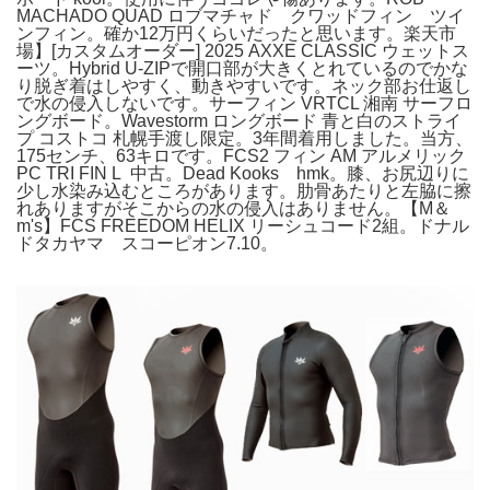
MACHADO QUAD ロブマチャド クワッドフィン ツイ
ンフィン。確か12万円くらいだったと思います。楽天市
場】[カスタムオーダー] 2025 AXXE CLASSIC ウェットス
ーツ。Hybrid U-ZIPで開口部が大きくとれているのでかな
り脱ぎ着はしやすく、動きやすいです。ネック部お仕返し
で水の侵入しないです。サーフィン VRTCL 湘南 サーフロ
ングボード。Wavestorm ロングボード 青と白のストライ
プ コストコ 札幌手渡し限定。3年間着用しました。当方、
175センチ、63キロです。FCS2 フィン AM アルメリック
PC TRI FIN L 中古。Dead Kooks hmk。膝、お尻辺りに
少し水染み込むところがあります。肋骨あたりと左脇に擦
れありますがそこからの水の侵入はありません。【M＆
m's】FCS FREEDOM HELIX リーシュコード2組。ドナル
ドタカヤマ スコーピオン7.10。