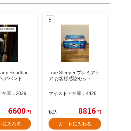
harm Headban
True Sleeper プレミアケ
pto ヘアバンド
ア お客様感謝セット
ア在庫：
2029
マイストア在庫：
4428
6600
8816
円
円
税込
トに入れる
カートに入れる