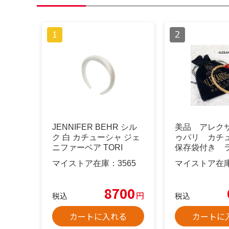
JENNIFER BEHR シル
美品 アレク
ク 白 カチューシャ ジェ
ゥパリ カチ
ニファーベア TORI
保存袋付き 
ーン ゴール
マイストア在庫：
3565
マイストア在
8700
円
税込
税込
カートに入れる
カートに