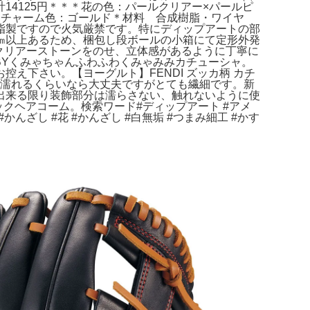
325＝計14125円＊＊＊花の色：パールクリアー×パールピ
ドチャーム色：ゴールド＊材料 合成樹脂・ワイヤ
脂製ですので火気厳禁です。特にディップアートの部
㎝以上あるため、梱包し段ボールの小箱にて定形外発
スワロフスキークリアーストーンをのせ、立体感があるように丁寧に
BABYくみゃちゃんふわふわくみゃみみカチューシャ。
え下さい。【ヨーグルト】FENDI ズッカ柄 カチ
し濡れるくらいなら大丈夫ですがとても繊細です。新
出来る限り装飾部分は濡らさない、触れないように使
ックヘアコーム。検索ワード#ディップアート #アメ
かんざし #花 #かんざし #白無垢 #つまみ細工 #かす