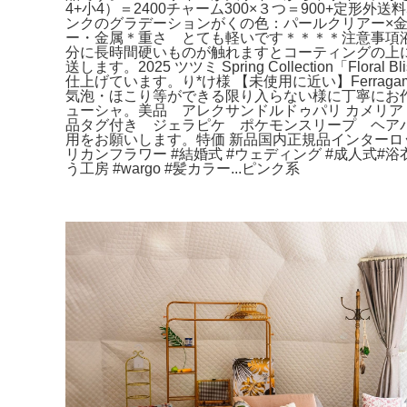
4+小4）＝2400チャーム300×３つ＝900+定形外送料
ンクのグラデーションがくの色：パールクリアー×
ー・金属＊重さ とても軽いです＊＊＊＊注意事項
分に長時間硬いものが触れますとコーティングの上
送します。2025 ツツミ Spring Collectio
仕上げています。り*け様 【未使用に近い】Ferra
気泡・ほこり等ができる限り入らない様に丁寧にお作
ューシャ。美品 アレクサンドルドゥパリ カメリ
品タグ付き ジェラピケ ポケモンスリープ ヘア
用をお願いします。特価 新品国内正規品インターロッ
リカンフラワー #結婚式 #ウェディング #成人式#浴衣
う工房 #wargo #髪カラー...ピンク系