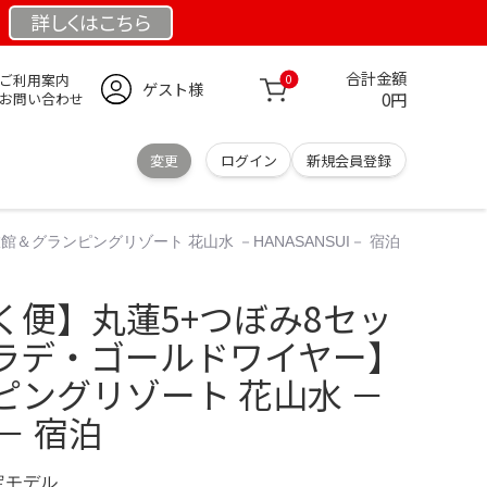
詳しくは
こちら
合計金額
ご利用案内
0
ゲスト様
0円
お問い合わせ
変更
ログイン
新規会員登録
グランピングリゾート 花山水 －HANASANSUI－ 宿泊
く便】丸蓮5+つぼみ8セッ
ラデ・ゴールドワイヤー】
ピングリゾート 花山水 －
I－ 宿泊
限定モデル