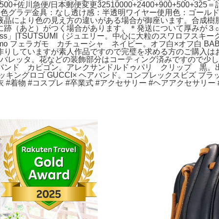
500+佐川急便/日本郵便変更32510000+2400+900+500+
金色グラデ金具：なし透け感：半透明ワイヤー使用色：ゴール
液晶により色の見え方の違いがある場合が御座います。合成樹
に跡（あと）がつく場合があります。＊発送について厚みが３
n「Floral Bliss」|TSUTSUMI（ジュエリー。中心に大粒の
gamo フェラガモ カチューシャ ネイビー。オフ白×オフ白 
りしていますが素人作品ですので完璧を求める方のご購入はお控
ア バレッタ。花などの装飾部分はコーティング済みですので少
バンド カビゴン。アレクサンドルドゥパリ クリップ 黒。
キングロゴ GUCCI× ヘアバンド。コンプレックスビズ ブラ
 #着物 #コスプレ #卒業式 #アクセサリー #ヘアアクセサリー #