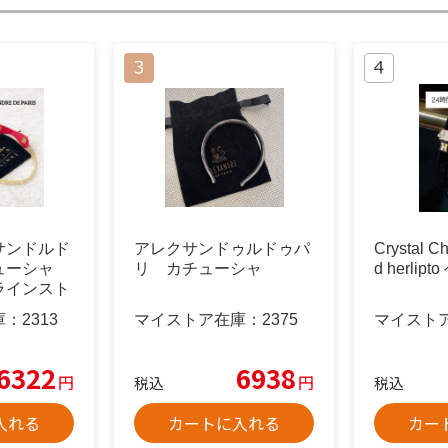
サンドルド
アレクサンドゥルドゥパ
Crystal C
ューシャ
リ カチューシャ
d herli
ラインスト
ド
庫：
2313
マイストア在庫：
2375
マイスト
6322
6938
円
円
税込
税込
入れる
カートに入れる
カー