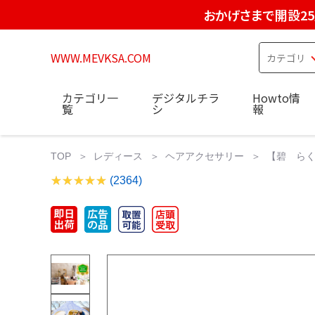
おかげさまで開設2
WWW.MEVKSA.COM
カテゴリ一
デジタルチラ
Howto情
覧
シ
報
TOP
レディース
ヘアアクセサリー
【碧 らく
(2364)