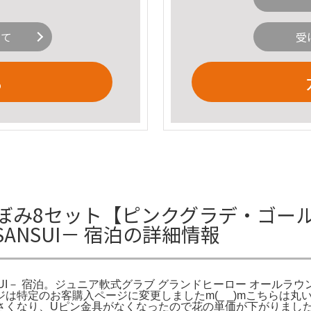
いて
受
る
ぼみ8セット【ピンクグラデ・ゴー
SANSUI－ 宿泊の詳細情報
SUI－ 宿泊。ジュニア軟式グラブ グランドヒーロー オールラ
は特定のお客購入ページに変更しましたm(_ _)mこちらは
なり、Uピン金具がなくなったので花の単価が下がりました中サイズ