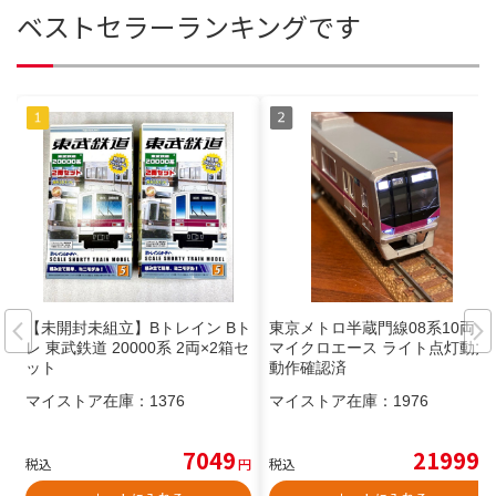
ベストセラーランキングです
【未開封未組立】Bトレイン Bト
東京メトロ半蔵門線08系10両
レ 東武鉄道 20000系 2両×2箱セ
マイクロエース ライト点灯動力
ット
動作確認済
マイストア在庫：
1376
マイストア在庫：
1976
7049
21999
税込
円
税込
円