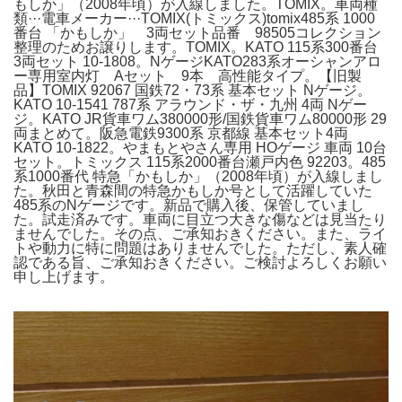
もしか」（2008年頃）が入線しました。TOMIX。車両種
類···電車メーカー···TOMIX(トミックス)tomix485系 1000
番台 「かもしか」 3両セット品番 98505コレクション
整理のためお譲りします。TOMIX。KATO 115系300番台
3両セット 10-1808。NゲージKATO283系オーシャンアロ
ー専用室内灯 Aセット 9本 高性能タイプ。【旧製
品】TOMIX 92067 国鉄72・73系 基本セット Nゲージ。
KATO 10-1541 787系 アラウンド・ザ・九州 4両 Nゲー
ジ。KATO JR貨車ワム380000形/国鉄貨車ワム80000形 29
両まとめて。阪急電鉄9300系 京都線 基本セット4両
KATO 10-1822。やまもとやさん専用 HOゲージ 車両 10台
セット。トミックス 115系2000番台瀬戸内色 92203。485
系1000番代 特急「かもしか」（2008年頃）が入線しまし
た。秋田と青森間の特急かもしか号として活躍していた
485系のNゲージです。新品で購入後、保管していまし
た。試走済みです。車両に目立つ大きな傷などは見当たり
ませんでした。その点、ご承知おきください。また、ライ
トや動力に特に問題はありませんでした。ただし、素人確
認である旨、ご承知おきください。ご検討よろしくお願い
申し上げます。