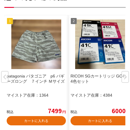
patagonia パタゴニア p6 バギ
RICOH SGカートリッジ GC41
ーズロング ７インチ Ｍサイズ
4色セット
マイストア在庫：
1364
マイストア在庫：
4384
7499
6000
税込
円
税込
円
カートに入れる
カートに入れる