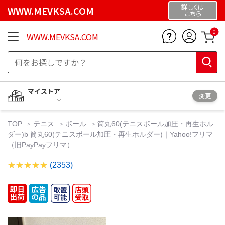
詳しくは
WWW.MEVKSA.COM
こちら
0
WWW.MEVKSA.COM
マイストア
変更
TOP
テニス
ボール
筒丸60(テニスボール加圧・再生ホル
ダー)b 筒丸60(テニスボール加圧・再生ホルダー)｜Yahoo!フリマ
（旧PayPayフリマ）
(2353)