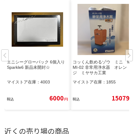
エニシーグローパック 6個入り
コッくん飲めるゾウ ミニ MJ
Sparkle6 新品未開封☆
MI-02 非常用浄水器 オレン
ジ ミヤサカ工業
マイストア在庫：
4003
マイストア在庫：
1855
6000
15079
税込
円
税込
円
近くの売り場の商品