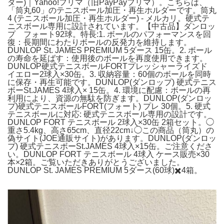
ダー)｜Yahoo!フリマ（旧PayPayフリマ）。こちらは、
「筒丸60」のテニスボール加圧・再生ホルダーです。筒丸
4 (テニスボール加圧・再生ホルダー) - メルカリ。硬式テ
ニスボール専用に設計されています。【中古品】ダンロッ
プ フォート92球。特長:1. ボールのパフォーマンスを回
復：長期間にわたりボールの反発力を維持します。
DUNLOP St. JAMES PREMIUM 5ダース 15缶。2. ボール
の寿命を延ばす：使用後のボールを再度使用できます。
DUNLOP硬式テニスボールFORTプレッシャーライズド
イエロー2球入×30缶。3. 収納容量：60個のボールを同時
に保存・再生可能です。DUNLOP(ダンロップ) 硬式テニス
ボーSt.JAMES 4球入× 15缶。4. 環境に配慮：ボールの再
利用により、資源の無駄を防ぎます。DUNLOP(ダンロッ
プ)硬式テニスボールFORT(フォート) プレ 30個。5. 硬式
テニスボールに対応: 硬式テニスボール専用の設計です。
DUNLOP FORT テニスボール 2球入×30缶 2箱セット。◯
重さ5.4kg、高さ65cm、直径22cm↓◯この商品（筒丸）の
偽サイト(JOE通販サイト)があります。DUNLOP(ダンロッ
プ) 硬式テニスボーSt.JAMES 4球入×15缶。ご注意くださ
い。DUNLOP FORT テニスボール 4球入 ケース販売×30
本×2箱。ご覧いただきありがとうございました。
DUNLOP St. JAMES PREMIUM 5ダース(60球)✖️4箱。