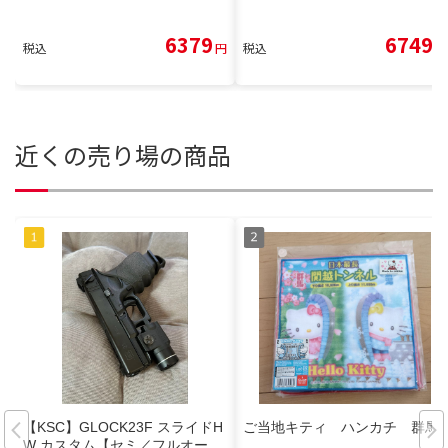
6379
6749
税込
円
税込
円
近くの売り場の商品
【KSC】GLOCK23F スライドH
ご当地キティ ハンカチ 群馬
W カスタム【セミ／フルオー