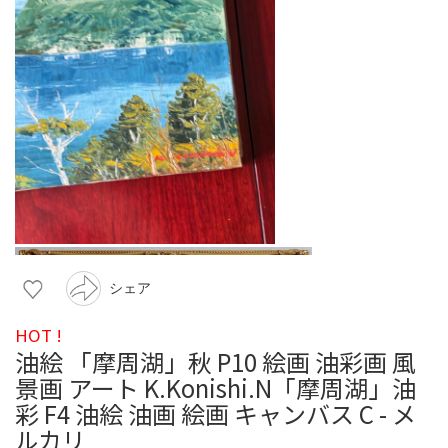
シェア
HOT !
油絵 「摩周湖」秋 P10 絵画 油彩画 風
景画 アート K.Konishi.N「摩周湖」油
彩 F4 油絵 油画 絵画 キャンバス C - メ
ルカリ