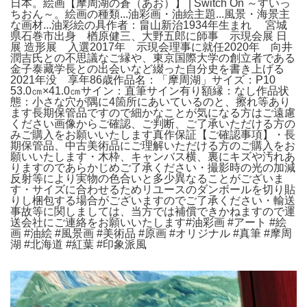
日本。絵画【摩周湖の蒼（あお）】 | Switch On ～すいっ
ちおん～。絵画の種類...油彩画・油絵主題...風景・海景主
な画材...油彩絵の具作者：畠山新治1934年生まれ 宮城
県石巻市出身 楢原健三、大野五郎に師事 示現会展 日
展 造形展 入選2017年 示現会理事に就任2020年 向井
潤吉氏との不思議なご縁や、東京国際大学の創立者である
金子泰藏学長との出会いなど綴った自分史を書き上げる
2021年没 享年86歳作品名：「摩周湖」サイズ：P10
53.0㎝×41.0㎝サイン：直筆サイン有り額縁：なし作品状
態：小さな穴が隅に4箇所にあいているのと、擦れ等あり
ます長期保管品ですので細かなことが気になる方はご遠慮
ください画像からご確認、ご判断、ご了承いただける方の
みご購入をお願いいたします真作保証【ご確認事項】・長
期保管品、中古美術品にご理解いただける方のご購入をお
願いいたします・木枠、キャンバス横、裏にキズや汚れあ
りますのであらかじめご了承ください・撮影時の光の加減
反射等により実物の色合いと多少異なることがございま
す・サイズに合わせるためリユースのダンボールを切り貼
りし梱包する場合がございますのでご了承ください・輸送
事故等に関しましては、当方では補償できかねますので運
送会社にご連絡をお願いいたします#油彩画 #アート #絵
画 #油絵 #風景画 #美術品 #原画 #オリジナル #真筆 #摩周
湖 #北海道 #紅葉 #印象派風