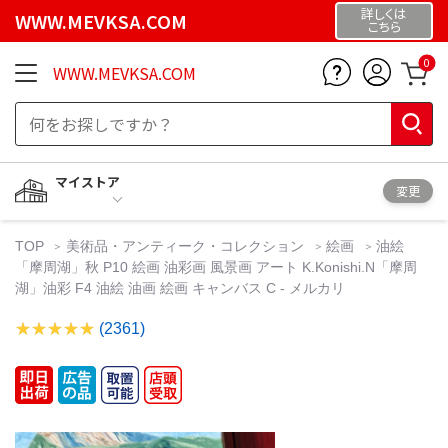
詳しくは
WWW.MEVKSA.COM
こちら
0
WWW.MEVKSA.COM
マイストア
変更
TOP
美術品・アンティーク・コレクション
絵画
油絵
「摩周湖」秋 P10 絵画 油彩画 風景画 アート K.Konishi.N「摩周
湖」油彩 F4 油絵 油画 絵画 キャンバス C - メルカリ
(2361)