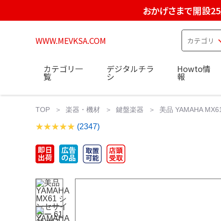
おかげさまで開設2
WWW.MEVKSA.COM
カテゴリ一
デジタルチラ
Howto情
覧
シ
報
TOP
楽器・機材
鍵盤楽器
美品 YAMAHA M
(2347)