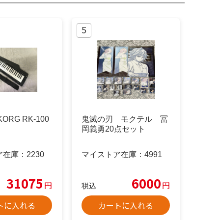
ORG RK-100
鬼滅の刃 モクテル 冨
岡義勇20点セット
ア在庫：
2230
マイストア在庫：
4991
31075
6000
円
円
税込
トに入れる
カートに入れる