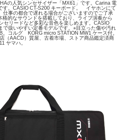
明】YAMAHAの人気シンセサイザー「MX61」です。Carina 電
CASIO CT-S200 キーボード。 イヤホンにて
。仕事の都合で遅れる場合がございますのでご了承
ながら、本格的なサウンドを搭載しており、ライブ演奏から
ンセリードなど多彩な音色を楽しめます。CASIO
方まで扱いやすい定番モデルです。⭐︎目立った傷や汚れ
グ KORG micro STATION MW1 ケース付。
店（AACD）質屋、古着市場、ストア商品鑑定済商
11 ヤマハ。