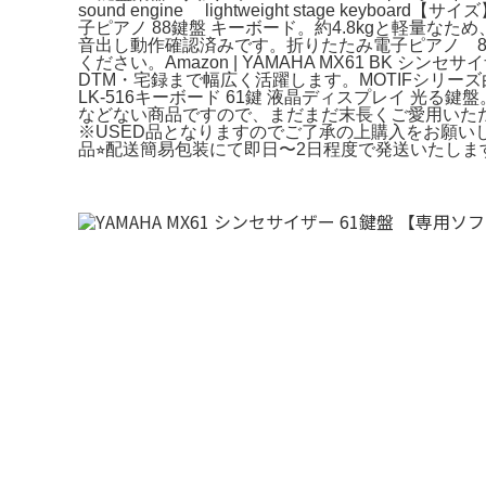
sound engine lightweight stage keyb
子ピアノ 88鍵盤 キーボード。約4.8kgと軽量なた
音出し動作確認済みです。折りたたみ電子ピアノ 
ください。Amazon | YAMAHA MX61 B
DTM・宅録まで幅広く活躍します。MOTIFシリ
LK-516キーボード 61鍵 液晶ディスプレイ 
などない商品ですので、まだまだ末長くご愛用いただけます。ヤ
※USED品となりますのでご了承の上購入をお願い
品⭐︎配送簡易包装にて即日〜2日程度で発送いたします。CASI