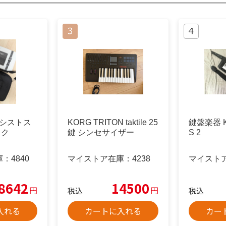
l アシストス
KORG TRITON taktile 25
鍵盤楽器 K
ック
鍵 シンセサイザー
S 2
庫：
4840
マイストア在庫：
4238
マイスト
8642
14500
円
円
税込
税込
入れる
カートに入れる
カー