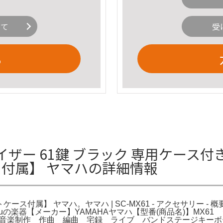
いて
受
る
サイザー 61鍵 ブラック 専用ケース付き
ス付属】 ヤマハの詳細情報
属】 ヤマハ。ヤマハ | SC-MX61 - アクセサリー - 概要。YAMAHA 
配送⭐︎#Yuuの楽器【メーカー】YAMAHAヤマハ【型番(商品名)
ド 音楽制作 作曲 編曲 宅録 ライブ バンドステージキーボ