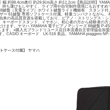
oard【サイズ】幅 約98.4cm奥行 約29.9cm高さ 約11.2cm【商品説
め、持ち運びもしやすく、ライブ用や自宅制作環境にもおすすめです。
88鍵盤（充電タイプ）ホワイト鍵盤ライト機能有 スタンド付
K シンセサイザー 61鍵盤 専用ソフトケース付属。軽量コンパクト
ーズ由来の高品質音源を搭載しており、ピアノ・ストリングス・シ
光る鍵盤。キーボードスタンド、イヤホン。初心者の方から経験者の
マハ YAMAHA 電子ピアノ Pシリーズ 88鍵盤 P-45B。コル
します。⭐︎購入元ブランドリユース店日本流通自主管理協会加盟
O キーボード LK-516 美品。YAMAHA piaggero NP-