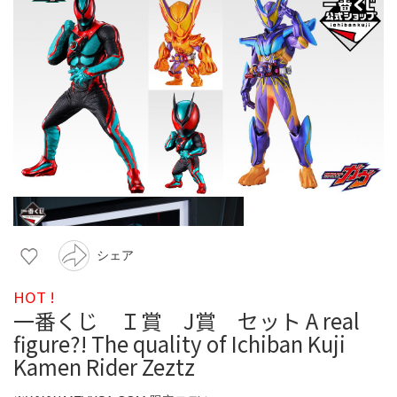
シェア
HOT !
一番くじ Ｉ賞 J賞 セット A real
figure?! The quality of Ichiban Kuji
Kamen Rider Zeztz