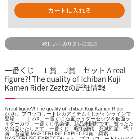
カートに入れる
欲しいものリストに追加
一番くじ Ｉ賞 J賞 セット A real
figure?! The quality of Ichiban Kuji
Kamen Rider Zeztzの詳細情報
A real figure?! The quality of Ichiban Kuji Kamen Rider
Zeztz。ブロッコリートレカアイテムくじがオンラインで
登場！！ ｜ Z/X。一番くじ 仮面ライダーゼッツ＆仮面ラ
イダーガヴ｜一番くじ倶楽部。新品未開封です。被ったた
め出品いたします。一番くじ 呪術廻戦 死滅回游 弐Ｉ
賞 石流龍 MASTERLISE EXPIECEJ賞 羂索
MASTERLISE EXPIECEセット。ブロッコリートレカアイ