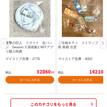
進撃の巨人 リヴァイ 缶バッ
ご当地キティ ストラップ 広
ジ Season 3 原画集2 WITアプ
島 島根 出雲
リ購入特典
マイストア在庫：
2776
マイストア在庫：
4002
32860
14210
税込
円
税込
円
カートに入れる
カートに入れる
このカテゴリをもっと見る