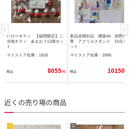
ハローキティ 【福岡限定】ご
新品未開封品 櫻坂46 的野美
当地キティ あまおう12個セッ
青 アクリルスタンド 10点セ
ト
ット
マイストア在庫：
1826
マイストア在庫：
2886
8055
10150
税込
円
税込
円
近くの売り場の商品